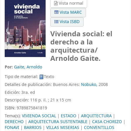
Vista normal
Vista MARC
Vista ISBD
Vivienda social: el
derecho a la
arquitectura/
Arnoldo Gaite.
Por:
Gaite, Arnoldo
Tipo de material:
Texto
Detalles de publicación:
Buenos Aires:
Nobuko,
2008
Edición:
3ra. ed
Descripción:
116 p. il. ; 21 x 15 cm
ISBN:
9789875841819
Tema(s):
VIVIENDA SOCIAL
|
ESTADO
|
ARQUITECTURA
|
DERECHO
|
ARQUITECTURA SUSTENTABLE
|
CASA CHORIZO
|
FONAVI
|
BARRIOS
|
VILLAS MISERIAS
|
CONVENTILLOS