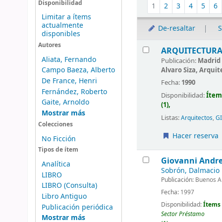
Ordenar
Disponibilidad
1
2
3
4
5
6
Limitar a ítems
actualmente
De-resaltar
S
disponibles
Resultados
Autores
ARQUITECTURA 
Aliata, Fernando
Publicación:
Madrid 
Campo Baeza, Alberto
Alvaro Siza, Arqui
De France, Henri
Fecha:
1990
Fernández, Roberto
Disponibilidad:
Ítem
Gaite, Arnoldo
(1),
Mostrar más
Listas:
Arquitectos
,
G
Colecciones
Hacer reserva
No Ficción
Tipos de ítem
Giovanni Andre
Analítica
Sobrón, Dalmacio 
LIBRO
Publicación:
Buenos Air
LIBRO (Consulta)
Fecha:
1997
Libro Antiguo
Disponibilidad:
Ítems 
Publicación periódica
Sector Préstamo
Mostrar más