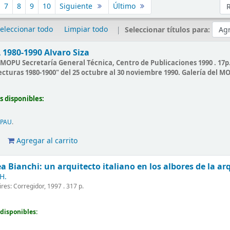
Or
7
8
9
10
Siguiente
Último
eleccionar todo
Limpiar todo
Seleccionar títulos para:
1980-1990
Alvaro Siza
MOPU Secretaría General Técnica, Centro de Publicaciones 1990 . 17p. ,
tecturas 1980-1900" del 25 octubre al 30 noviembre 1990. Galería del M
s disponibles:
IPAU
.
Agregar al carrito
a Bianchi:
un arquitecto italiano en los albores de la a
H.
es: Corregidor, 1997 . 317 p.
disponibles: