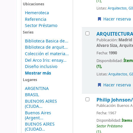
(1),
Ubicaciones
Listas:
Arquitectos
,
GI
Hemeroteca
Hacer reserva
Referencia
Sector Préstamo
Series
ARQUITECTUR
Publicación:
Madrid M
Biblioteca Basica de...
Alvaro Siza, Arqui
Biblioteca de arquit...
Fecha:
1990
Colección el materia...
Del Arco Iris: ensay...
Disponibilidad:
Ítem
(1),
Diseño inclusivo
Mostrar más
Listas:
Arquitectos
,
G
Lugares
Hacer reserva
ARGENTINA
BRASIL
Philip Johnson
BUENO9S AIRES
Publicación:
Buenos Air
(CIUDA...
Buenos Aires
Fecha:
1967
(Argent...
Disponibilidad:
Ítems 
BUENOS AIRES
Sector Préstamo
(CIUDAD...
(1),