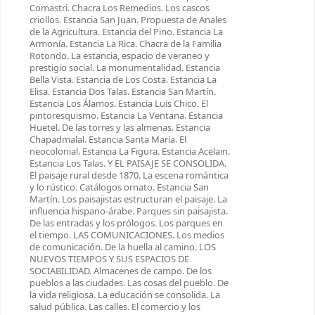
Comastri. Chacra Los Remedios. Los cascos
criollos. Estancia San Juan. Propuesta de Anales
de la Agricultura. Estancia del Pino. Estancia La
Armonía. Estancia La Rica. Chacra de la Familia
Rotondo. La estancia, espacio de veraneo y
prestigio social. La monumentalidad. Estancia
Bella Vista. Estancia de Los Costa. Estancia La
Elisa. Estancia Dos Talas. Estancia San Martín.
Estancia Los Álamos. Estancia Luis Chico. El
pintoresquismo. Estancia La Ventana. Estancia
Huetel. De las torres y las almenas. Estancia
Chapadmalal. Estancia Santa María. El
neocolonial. Estancia La Figura. Estancia Acelain.
Estancia Los Talas. Y EL PAISAJE SE CONSOLIDA.
El paisaje rural desde 1870. La escena romántica
y lo rústico. Catálogos ornato. Estancia San
Martín. Los paisajistas estructuran el paisaje. La
influencia hispano-árabe. Parques sin paisajista.
De las entradas y los prólogos. Los parques en
el tiempo. LAS COMUNICACIONES. Los medios
de comunicación. De la huella al camino. LOS
NUEVOS TIEMPOS Y SUS ESPACIOS DE
SOCIABILIDAD. Almacenes de campo. De los
pueblos a las ciudades. Las cosas del pueblo. De
la vida religiosa. La educación se consolida. La
salud pública. Las calles. El comercio y los